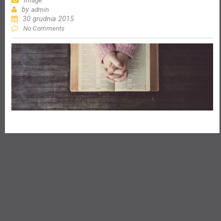
Image
by
admin
30 grudnia 2015
No Comments